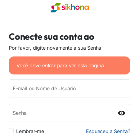
Conecte sua conta ao
Por favor, digite novamente a sua Senha
Você deve entrar para ver esta página
E-mail ou Nome de Usuário
Senha
Lembrar-me
Esqueceu a Senha?