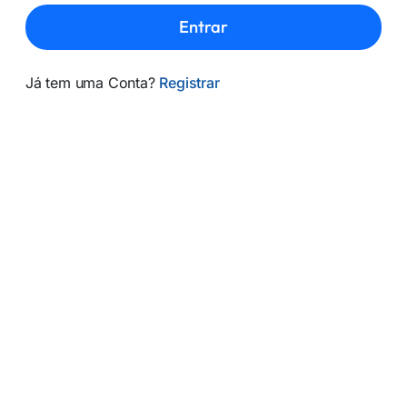
Entrar
Já tem uma Conta?
Registrar